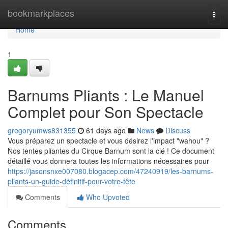
Home
bookmarkplaces
Togg
navi
Home
1
Barnums Pliants : Le Manuel
Complet pour Son Spectacle
gregoryumws831355
61 days ago
News
Discuss
Vous préparez un spectacle et vous désirez l'impact "wahou" ?
Nos tentes pliantes du Cirque Barnum sont la clé ! Ce document
détaillé vous donnera toutes les informations nécessaires pour
https://jasonsnxe007080.blogacep.com/47240919/les-barnums-
pliants-un-guide-définitif-pour-votre-fête
Comments
Who Upvoted
Comments