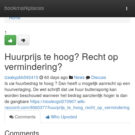
Home
bookmarkplaces
Togg
navi
Home
1
Huurprijs te hoog? Recht op
vermindering?
izaakypbb592415
60 days ago
News
Discuss
Is uw huurbedrag te hoog ? Dan heeft u mogelijk aanrecht op een
huurverlaging. De wet schrijft dat uw huur buitensporig kan
worden beschouwd wanneer het bedrag aanzienlijk hoger is dan
de gangbare
https://nicolecgvl270907.wiki-
racconti.com/9060377/huurprijs_te_hoog_recht_op_vermindering
Comments
Who Upvoted
Comments