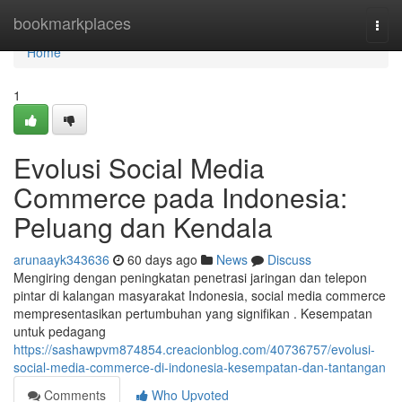
Home
bookmarkplaces
Togg
navi
Home
1
Evolusi Social Media
Commerce pada Indonesia:
Peluang dan Kendala
arunaayk343636
60 days ago
News
Discuss
Mengiring dengan peningkatan penetrasi jaringan dan telepon
pintar di kalangan masyarakat Indonesia, social media commerce
mempresentasikan pertumbuhan yang signifikan . Kesempatan
untuk pedagang
https://sashawpvm874854.creacionblog.com/40736757/evolusi-
social-media-commerce-di-indonesia-kesempatan-dan-tantangan
Comments
Who Upvoted