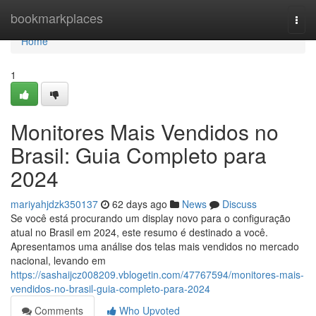
Home
bookmarkplaces
Togg
navi
Home
1
Monitores Mais Vendidos no
Brasil: Guia Completo para
2024
mariyahjdzk350137
62 days ago
News
Discuss
Se você está procurando um display novo para o configuração
atual no Brasil em 2024, este resumo é destinado a você.
Apresentamos uma análise dos telas mais vendidos no mercado
nacional, levando em
https://sashaijcz008209.vblogetin.com/47767594/monitores-mais-
vendidos-no-brasil-guia-completo-para-2024
Comments
Who Upvoted