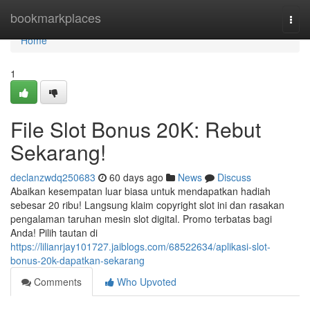
Home
bookmarkplaces
Togg
navi
Home
1
File Slot Bonus 20K: Rebut
Sekarang!
declanzwdq250683
60 days ago
News
Discuss
Abaikan kesempatan luar biasa untuk mendapatkan hadiah
sebesar 20 ribu! Langsung klaim copyright slot ini dan rasakan
pengalaman taruhan mesin slot digital. Promo terbatas bagi
Anda! Pilih tautan di
https://lilianrjay101727.jaiblogs.com/68522634/aplikasi-slot-
bonus-20k-dapatkan-sekarang
Comments
Who Upvoted