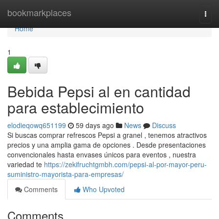
Home
bookmarkplaces
Togg
navi
Home
1
Bebida Pepsi al en cantidad
para establecimiento
elodieqowq651199
59 days ago
News
Discuss
Si buscas comprar refrescos Pepsi a granel , tenemos atractivos
precios y una amplia gama de opciones . Desde presentaciones
convencionales hasta envases únicos para eventos , nuestra
variedad te
https://zekifruchtgmbh.com/pepsi-al-por-mayor-peru-
suministro-mayorista-para-empresas/
Comments
Who Upvoted
Comments