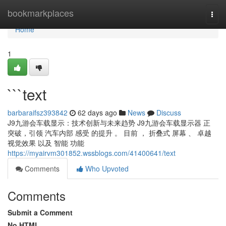
Home
bookmarkplaces
Togg
navi
Home
1
```text
barbaraifsz393842
62 days ago
News
Discuss
J9九游会车载显示：技术创新与未来趋势 J9九游会车载显示器 正
突破，引领 汽车内部 感受 的提升 。 目前 ， 折叠式 屏幕 、 卓越
视觉效果 以及 智能 功能
https://myairvm301852.wssblogs.com/41400641/text
Comments
Who Upvoted
Comments
Submit a Comment
No HTML