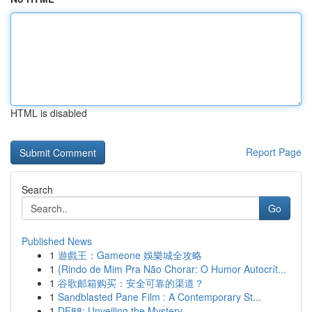
HTML is disabled
Report Page
Search
Go
Published News
1
遊戲王：Gameone 娛樂城全攻略
1
{Rindo de Mim Pra Não Chorar: O Humor Autocrít...
1
谷歌邮箱购买：安全可靠的渠道？
1
Sandblasted Pane Film : A Contemporary St...
1
DE88: Unveiling the Mystery