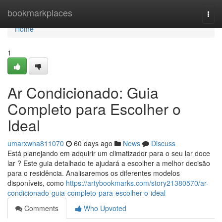
Home
bookmarkplaces
Togg
navi
Home
1
Ar Condicionado: Guia
Completo para Escolher o
Ideal
umarxwna811070
60 days ago
News
Discuss
Está planejando em adquirir um climatizador para o seu lar doce
lar ? Este guia detalhado te ajudará a escolher a melhor decisão
para o residência. Analisaremos os diferentes modelos
disponíveis, como
https://artybookmarks.com/story21380570/ar-
condicionado-guia-completo-para-escolher-o-ideal
Comments
Who Upvoted