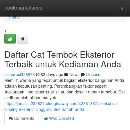
Home
bookmarkplaces
Togg
navi
Home
1
Daftar Cat Tembok Eksterior
Terbaik untuk Kediaman Anda
aisharuci326673
62 days ago
News
Discuss
Memilih warna yang tepat untuk bagian eksterior bangunan Anda
adalah keputusan penting. Pertimbangkan faktor seperti
lingkungan, intensitas sinar sinar, dan desain rumah tersebut. Cat
akrilik adalah pilihan banyak
https://janajjsh232827.blogginaway.com/42361867/seleksi-cat-
dinding-eksterior-unggul-untuk-rumah-anda
Comments
Who Upvoted