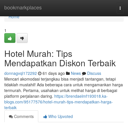
Home
bookmarkplaces
Togg
navi
Home
1
Hotel Murah: Tips
Mendapatkan Diskon Terbaik
donnagvql172292
61 days ago
News
Discuss
Mencari akomodasi terjangkau bisa menjadi tantangan, tetapi
tidaklah mustahil! Ada beberapa cara untuk mengamankan harga
termurah. Pertama, usahakan untuk melihat harga di berbagai
platform perjalanan daring.
https://brendaelmf193018.ka-
blogs.com/95177576/hotel-murah-tips-mendapatkan-harga-
terbaik
Comments
Who Upvoted