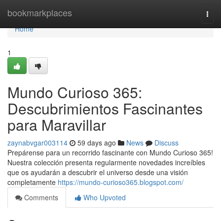
Home
bookmarkplaces
Togg
navi
Home
1
Mundo Curioso 365:
Descubrimientos Fascinantes
para Maravillar
zaynabvgar003114
59 days ago
News
Discuss
Prepárense para un recorrido fascinante con Mundo Curioso 365!
Nuestra colección presenta regularmente novedades increíbles
que os ayudarán a descubrir el universo desde una visión
completamente
https://mundo-curioso365.blogspot.com/
Comments
Who Upvoted