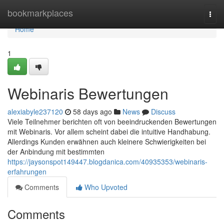
Home
bookmarkplaces
Togg
navi
Home
1
Webinaris Bewertungen
alexiabyle237120
58 days ago
News
Discuss
Viele Teilnehmer berichten oft von beeindruckenden Bewertungen
mit Webinaris. Vor allem scheint dabei die intuitive Handhabung.
Allerdings Kunden erwähnen auch kleinere Schwierigkeiten bei
der Anbindung mit bestimmten
https://jaysonspot149447.blogdanica.com/40935353/webinaris-
erfahrungen
Comments
Who Upvoted
Comments