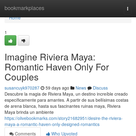
Home
bookmarkplaces
Togg
navi
Home
1
Imagine Riviera Maya:
Romantic Haven Only For
Couples
susancuyk970287
59 days ago
News
Discuss
Descubre la magia de Riviera Maya, un destino increíble creado
específicamente para amantes. A partir de sus bellísimas costas
de arena blanca, hasta sus fascinantes ruinas maya, Riviera
Maya brinda un ambiente
https://olivebookmarks.com/story21682951/desire-the-riviera-
maya-a-romantic-haven-only-designed-romantics
Comments
Who Upvoted