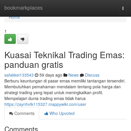
Home
bookmarkplaces
Togg
navi
Home
1
Kuasai Teknikal Trading Emas:
panduan gratis
safakkei133543
59 days ago
News
Discuss
Berburu keuntungan di pasar emas memiliki tantangan tersendiri.
Membutuhkan pemahaman mendalam tentang pola harga dan
strategi trading yang tepat untuk meningkatkan profit.
Mempelajari dunia trading emas tidak harus
https://zaynhvtk115327.mappywiki.com/user
Comments
Who Upvoted
Comments