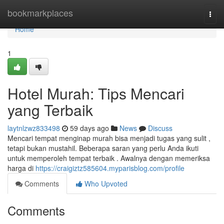
Home
bookmarkplaces
Togg
navi
Home
1
Hotel Murah: Tips Mencari
yang Terbaik
laytnlzwz833498
59 days ago
News
Discuss
Mencari tempat menginap murah bisa menjadi tugas yang sulit ,
tetapi bukan mustahil. Beberapa saran yang perlu Anda ikuti
untuk memperoleh tempat terbaik . Awalnya dengan memeriksa
harga di
https://craigiztz585604.myparisblog.com/profile
Comments
Who Upvoted
Comments