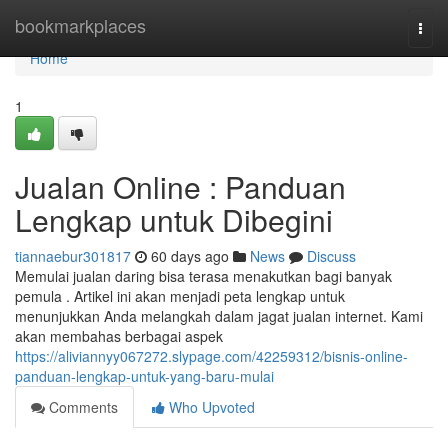
Home
bookmarkplaces
Togg
navi
Home
1
Jualan Online : Panduan
Lengkap untuk Dibegini
tiannaebur301817
60 days ago
News
Discuss
Memulai jualan daring bisa terasa menakutkan bagi banyak
pemula . Artikel ini akan menjadi peta lengkap untuk
menunjukkan Anda melangkah dalam jagat jualan internet. Kami
akan membahas berbagai aspek
https://aliviannyy067272.slypage.com/42259312/bisnis-online-
panduan-lengkap-untuk-yang-baru-mulai
Comments
Who Upvoted