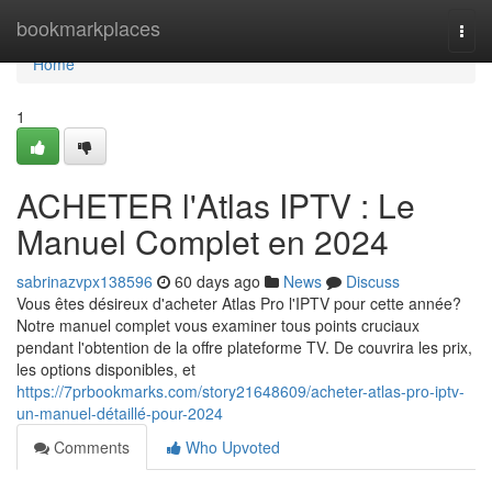
Home
bookmarkplaces
Togg
navi
Home
1
ACHETER l'Atlas IPTV : Le
Manuel Complet en 2024
sabrinazvpx138596
60 days ago
News
Discuss
Vous êtes désireux d'acheter Atlas Pro l'IPTV pour cette année?
Notre manuel complet vous examiner tous points cruciaux
pendant l'obtention de la offre plateforme TV. De couvrira les prix,
les options disponibles, et
https://7prbookmarks.com/story21648609/acheter-atlas-pro-iptv-
un-manuel-détaillé-pour-2024
Comments
Who Upvoted