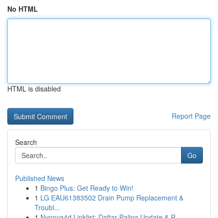
No HTML
HTML is disabled
Report Page
Search
Go
Published News
1
Bingo Plus: Get Ready to Win!
1
LG EAU61383502 Drain Pump Replacement &
Troubl...
1
Nyonya4d Linklist: Daftar Paling Update & R...