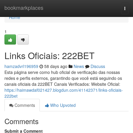
Home
bookmarkplaces
Togg
navi
Home
1
Links Oficiais: 222BET
hamzadvrl196959
58 days ago
News
Discuss
Esta página serve como hub oficial de verificação das nossas
redes e perfis externos, garantindo que você está seguindo os
canais oficiais da 222BET Canais Verificados: Website Oficial:
https://haimawdaf021427.blogdun.com/41142371/links-oficiais-
222bet
Comments
Who Upvoted
Comments
Submit a Comment