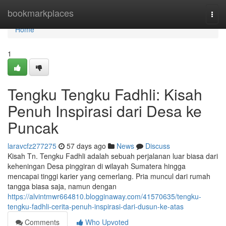
Home
bookmarkplaces
Togg
navi
Home
1
Tengku Tengku Fadhli: Kisah
Penuh Inspirasi dari Desa ke
Puncak
laravcfz277275
57 days ago
News
Discuss
Kisah Tn. Tengku Fadhli adalah sebuah perjalanan luar biasa dari
keheningan Desa pinggiran di wilayah Sumatera hingga
mencapai tinggi karier yang cemerlang. Pria muncul dari rumah
tangga biasa saja, namun dengan
https://alvintmwr664810.blogginaway.com/41570635/tengku-
tengku-fadhli-cerita-penuh-inspirasi-dari-dusun-ke-atas
Comments
Who Upvoted