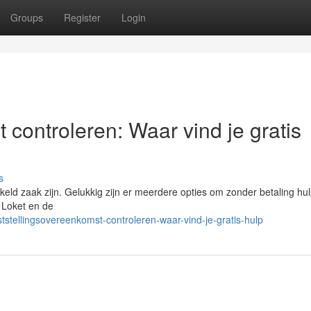
Groups
Register
Login
 controleren: Waar vind je gratis
s
ld zaak zijn. Gelukkig zijn er meerdere opties om zonder betaling hul
h Loket en de
tstellingsovereenkomst-controleren-waar-vind-je-gratis-hulp