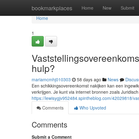
Home
bookmarkplaces
Home
New
Submit
Home
1
Vaststellingsovereenkomst
hulp?
mariamcmhj010303
58 days ago
News
Discus
Een schikkingsovereenkomst nakijken kan een ingewikke
verkrijgen. Je kunt via internet bronnen zoals Juridisc
https://lewisygjv952484.spintheblog.com/42029818/vas
Comments
Who Upvoted
Comments
Submit a Comment