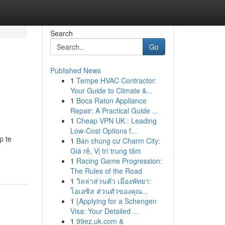
Search
Go
Published News
1
Tempe HVAC Contractor:
Your Guide to Climate &...
1
Boca Raton Appliance
Repair: A Practical Guide ...
1
Cheap VPN UK : Leading
Low-Cost Options f...
p te
1
Bán chung cư Charm City:
Giá rẻ, Vị trí trung tâm
1
Racing Game Progression:
The Rules of the Road
1
วิลล่าส่วนตัว เมืองพัทยา:
โอเอซิส ส่วนตัวของคุณ...
1
{Applying for a Schengen
Visa: Your Detailed ...
1
99ez.uk.com &