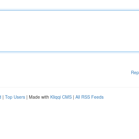
Rep
d
|
Top Users
| Made with
Kliqqi CMS
|
All RSS Feeds