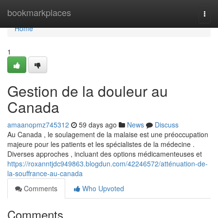
Home
bookmarkplaces
Togg
navi
Home
1
Gestion de la douleur au
Canada
amaanopmz745312
59 days ago
News
Discuss
Au Canada , le soulagement de la malaise est une préoccupation
majeure pour les patients et les spécialistes de la médecine .
Diverses approches , incluant des options médicamenteuses et
https://roxanntjdc949863.blogdun.com/42246572/atténuation-de-
la-souffrance-au-canada
Comments
Who Upvoted
Comments