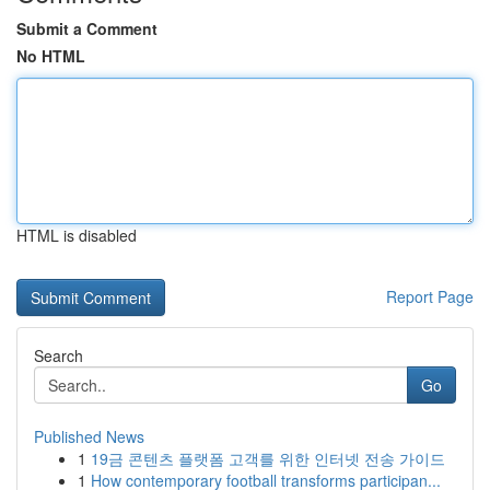
Submit a Comment
No HTML
HTML is disabled
Report Page
Search
Go
Published News
1
19금 콘텐츠 플랫폼 고객를 위한 인터넷 전송 가이드
1
How contemporary football transforms participan...