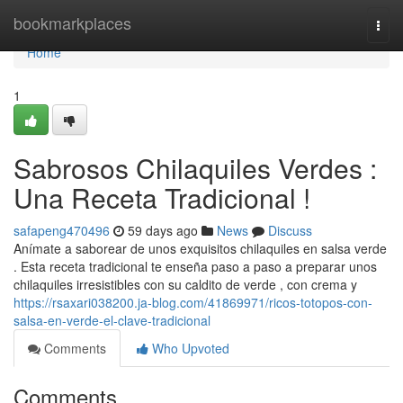
Home
bookmarkplaces
Togg
navi
Home
1
Sabrosos Chilaquiles Verdes :
Una Receta Tradicional !
safapeng470496
59 days ago
News
Discuss
Anímate a saborear de unos exquisitos chilaquiles en salsa verde
. Esta receta tradicional te enseña paso a paso a preparar unos
chilaquiles irresistibles con su caldito de verde , con crema y
https://rsaxari038200.ja-blog.com/41869971/ricos-totopos-con-
salsa-en-verde-el-clave-tradicional
Comments
Who Upvoted
Comments