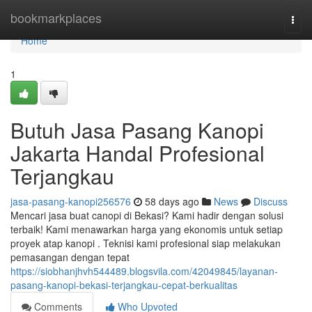
Home
bookmarkplaces
Togg
navi
Home
1
Butuh Jasa Pasang Kanopi
Jakarta Handal Profesional
Terjangkau
jasa-pasang-kanopi256576
58 days ago
News
Discuss
Mencari jasa buat canopi di Bekasi? Kami hadir dengan solusi
terbaik! Kami menawarkan harga yang ekonomis untuk setiap
proyek atap kanopi . Teknisi kami profesional siap melakukan
pemasangan dengan tepat
https://siobhanjhvh544489.blogsvila.com/42049845/layanan-
pasang-kanopi-bekasi-terjangkau-cepat-berkualitas
Comments
Who Upvoted