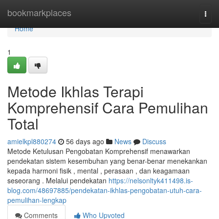
Home
bookmarkplaces
Togg
navi
Home
1
Metode Ikhlas Terapi
Komprehensif Cara Pemulihan
Total
amielkpl880274
56 days ago
News
Discuss
Metode Ketulusan Pengobatan Komprehensif menawarkan
pendekatan sistem kesembuhan yang benar-benar menekankan
kepada harmoni fisik , mental , perasaan , dan keagamaan
seseorang . Melalui pendekatan
https://nelsonltyk411498.is-
blog.com/48697885/pendekatan-ikhlas-pengobatan-utuh-cara-
pemulihan-lengkap
Comments
Who Upvoted