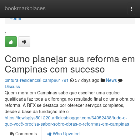
Home
bookmarkplaces
Togg
navi
Home
1
Como planejar sua reforma em
Campinas com sucesso
pintura-residencial-camp661791
57 days ago
News
Discuss
Quem mora em Campinas sabe que escolher uma equipe
qualificada faz toda a diferença no resultado final de uma obra ou
reforma. A RFX se destaca por oferecer serviços completos,
desde a base da fundação até o
https://lewispjys501220.articlesblogger.com/64052438/tudo-o-
que-você-precisa-saber-sobre-obras-e-reformas-em-campinas
Comments
Who Upvoted