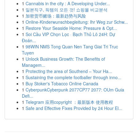
1
Cannabis in the city : A Developing Under...
1
일본직구, 득템의 모든 것! 쇼핑몰 비교분석
1
加密货币赌场：最新趋势与风险
1
Online-Kinderwunschbegleitung: Ihr Weg zur Schw...
1
Restore Your Seaside Home: Pressure & Opt...
1
Soi Cầu VIP Chọn Lọc · Bạch Thủ Lô 24H: Dự
Đoán...
1
98WIN NMS Tong Quan Nen Tang Giai Tri Truc
Tuyen
1
Unlock Business Growth: The Benefits of
Managem...
1
Protecting the area of Southend – Your Ha...
1
Sustaining the complete footballer through inno...
1
Buy Stoker's Tobacco Online Canada
1
CyberpunkCyberpunk 2077CP77 2077: OUm Guia
Defi...
1
Telegram 应用copyright ：最新版本 使用教程
1
Safe and Effective Fixes Provided by 24 Hour El...