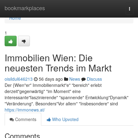
Home
bookmarkplaces
Togg
navi
Home
1
Immobilien Wien: Die
neuesten Trends im Markt
oisildul646213
56 days ago
News
Discuss
Der {Wien"er" Immobilienmarkt"e" "bereich" erlebt
derzeit"gegenwärtig" "im Moment" eine
interessante"faszinierende" "spannende" Entwicklung"Dynamik"
"Veränderung". Besonders"Vor allem" "Insbesondere" sind
https://immonews.at/
Comments
Who Upvoted
Comments