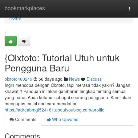
Home
bookmarkplaces
Togg
navi
Home
1
{Olxtoto: Tutorial Utuh untuk
Pengguna Baru
olxtoto460249
56 days ago
News
Discuss
Ingin mencoba dengan Olxtoto, tapi merasa tidak yakin? Jangan
khawatir! Panduan ini akan gambaran lengkap tentang semua
yang harus Anda ketahui sebagai seorang pengguna. Kami akan
mengupas mulai dari cara mendaftar
https://adreabmgf524181.aboutyoublog.com/profile
Comments
Who Upvoted
Comments