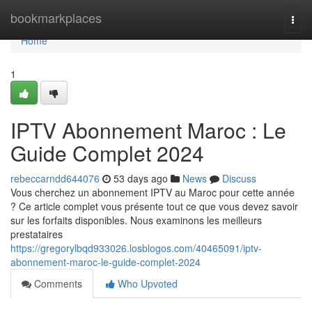
Home
bookmarkplaces
Togg
navi
Home
1
IPTV Abonnement Maroc : Le
Guide Complet 2024
rebeccarndd644076
53 days ago
News
Discuss
Vous cherchez un abonnement IPTV au Maroc pour cette année
? Ce article complet vous présente tout ce que vous devez savoir
sur les forfaits disponibles. Nous examinons les meilleurs
prestataires
https://gregorylbqd933026.losblogos.com/40465091/iptv-
abonnement-maroc-le-guide-complet-2024
Comments
Who Upvoted