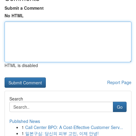
Submit a Comment
No HTML
HTML is disabled
Report Page
Search
Go
Published News
1
Call Center BPO: A Cost-Effective Customer Serv...
1
일본구심: 당신의 피부 고민, 이제 안녕!