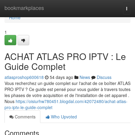
Home
bookmarkplaces
Togg
navi
Home
1
ACHAT ATLAS PRO IPTV : Le
Guide Complet
atlasproshop600618
54 days ago
News
Discuss
Vous recherchez un guide complet sur l'achat de ce boîtier ATLAS
PRO IPTV ? Ce guide est pensé pour vous guider à travers toutes
les phases de votre acquisition et de l'installation de cet appareil .
Nous
https://oisiurhw780451.blogdal.com/42072480/achat-atlas-
pro-iptv-le-guide-complet
Comments
Who Upvoted
Comments