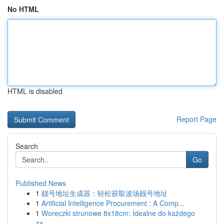
No HTML
HTML is disabled
Report Page
Search
Go
Published News
1
靓号地址生成器：轻松获取波场靓号地址
1
Artificial Intelligence Procurement : A Comp...
1
Woreczki strunowe 8x18cm: Idealne do każdego
za...