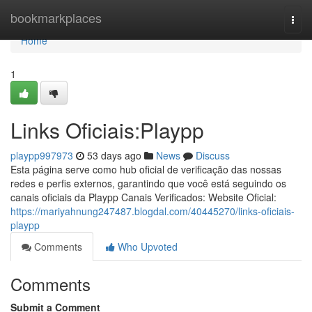
Home
bookmarkplaces
Togg
navi
Home
1
Links Oficiais:Playpp
playpp997973
53 days ago
News
Discuss
Esta página serve como hub oficial de verificação das nossas
redes e perfis externos, garantindo que você está seguindo os
canais oficiais da Playpp Canais Verificados: Website Oficial:
https://mariyahnung247487.blogdal.com/40445270/links-oficiais-
playpp
Comments
Who Upvoted
Comments
Submit a Comment