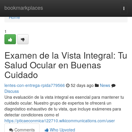
Home
bookmarkplaces
Togg
navi
Home
1
Examen de la Vista Integral: Tu
Salud Ocular en Buenas
Cuidado
lentes-con-entrega-rpida779566
52 days ago
News
Discuss
Una evaluación de la vista integral es esencial para mantener tu
cuidado ocular. Nuestro grupo de expertos te ofrecerá un
diagnóstico exhaustivo de tu vista, que incluye exámenes para
detectar condiciones como el
https://pticaeconmica122710.wikicommunications.com/user
Comments
Who Upvoted