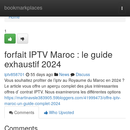
Home
bookmarkplaces
Togg
navi
Home
1
forfait IPTV Maroc : le guide
exhaustif 2024
iptv858701
55 days ago
News
Discuss
Vous souhaitez profiter de l’iptv au Royaume du Maroc en 2024 ?
Le article vous offre un aperçu complet des plus intéressantes
offres d’ contrat IPTV. Nous examinerons les différentes options
https://martinavsle383905.59bloggers.com/41999473/offre-iptv-
maroc-un-guide-complet-2024
Comments
Who Upvoted
Comments