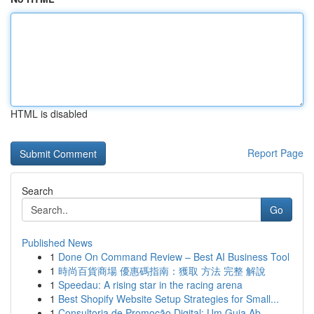
HTML is disabled
Report Page
Search
Go
Published News
1
Done On Command Review – Best AI Business Tool
1
時尚百貨商場 優惠碼指南：獲取 方法 完整 解說
1
Speedau: A rising star in the racing arena
1
Best Shopify Website Setup Strategies for Small...
1
Consultoria de Promoção Digital: Um Guia Ab...