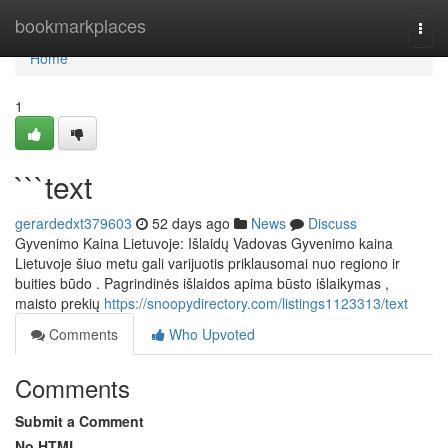
Home
bookmarkplaces
Togg
navi
Home
1
```text
gerardedxt379603
52 days ago
News
Discuss
Gyvenimo Kaina Lietuvoje: Išlaidų Vadovas Gyvenimo kaina
Lietuvoje šiuo metu gali varijuotis priklausomai nuo regiono ir
buities būdo . Pagrindinės išlaidos apima būsto išlaikymas ,
maisto prekių
https://snoopydirectory.com/listings1123313/text
Comments
Who Upvoted
Comments
Submit a Comment
No HTML