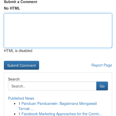
Submit a Comment
No HTML
HTML is disabled
Report Page
Search
Go
Published News
1
Panduan Panduanwin: Bagaimana Mengawali
Ternak ...
1
Facebook Marketing Approaches for the Comin...