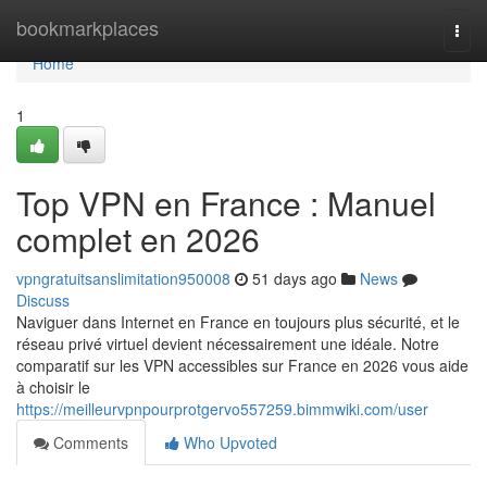
Home
bookmarkplaces
Togg
navi
Home
1
Top VPN en France : Manuel
complet en 2026
vpngratuitsanslimitation950008
51 days ago
News
Discuss
Naviguer dans Internet en France en toujours plus sécurité, et le
réseau privé virtuel devient nécessairement une idéale. Notre
comparatif sur les VPN accessibles sur France en 2026 vous aide
à choisir le
https://meilleurvpnpourprotgervo557259.bimmwiki.com/user
Comments
Who Upvoted