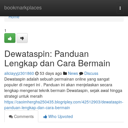
Home
bookmarkplaces
Togg
navi
Home
1
Dewataspin: Panduan
Lengkap dan Cara Bermain
aliciayyjz301860
53 days ago
News
Discuss
Dewataspin adalah sebuah permainan online yang sangat
populer di negeri ini . Panduan ini akan menjelaskan secara
lengkap mengenai teknik bermain Dewataspin, sejak awal hingga
strategi untuk meraih
https://caoimherghs250435.blogripley.com/42512903/dewataspin-
panduan-lengkap-dan-cara-bermain
Comments
Who Upvoted