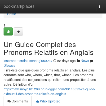
Home
bookmarkplaces
Togg
navi
Home
1
Un Guide Complet des
Pronoms Relatifs en Anglais
lespronomsrelatifsenangl050237
52 days ago
News
Discuss
Il n’existe que quelques pronoms relatifs en anglais. Les plus
courants sont who, whom, which, that, whose. Les pronoms
relatifs sont des conjonctions qui relient une proposition à une
autre. Définition d’un
https://lewisnbyg181269.prublogger.com/39146893/ce-guide-
exhaustif-des-pronoms-relatifs-en-anglais
Comments
Who Upvoted