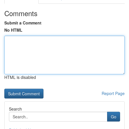
Comments
Submit a Comment
No HTML
HTML is disabled
Report Page
Search
Go