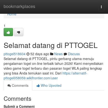
Home
bookmarkplaces
Togg
navi
Home
1
Selamat datang di PTTOGEL
pttogel518604
52 days ago
News
Discuss
Selamat datang di PTTOGEL, pintu gerbang utama menuju
pengalaman togel on-line terbaik tahun 2026! Kami menyediakan
video game togel terbaru dan pasaran togel WLA paling lengkap
yang bisa Anda temukan saat ini. Dari
https://alternatif-
pttogel058059.wikifrontier.com/user
Comments
Who Upvoted
Comments
Submit a Comment