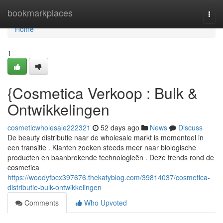
Home
bookmarkplaces
Togg
navi
Home
1
{Cosmetica Verkoop : Bulk &
Ontwikkelingen
cosmeticwholesale222321
52 days ago
News
Discuss
De beauty distributie naar de wholesale markt is momenteel in
een transitie . Klanten zoeken steeds meer naar biologische
producten en baanbrekende technologieën . Deze trends rond de
cosmetica
https://woodyfbcx397676.thekatyblog.com/39814037/cosmetica-
distributie-bulk-ontwikkelingen
Comments
Who Upvoted