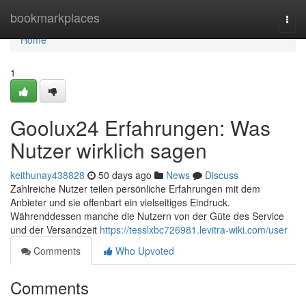
Home
bookmarkplaces
Togg
navi
Home
1
Goolux24 Erfahrungen: Was
Nutzer wirklich sagen
keithunay438828
50 days ago
News
Discuss
Zahlreiche Nutzer teilen persönliche Erfahrungen mit dem
Anbieter und sie offenbart ein vielseitiges Eindruck.
Währenddessen manche die Nutzern von der Güte des Service
und der Versandzeit
https://tesslxbc726981.levitra-wiki.com/user
Comments
Who Upvoted
Comments