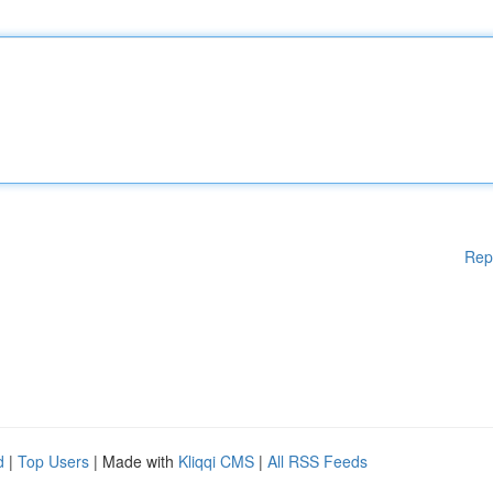
Rep
d
|
Top Users
| Made with
Kliqqi CMS
|
All RSS Feeds