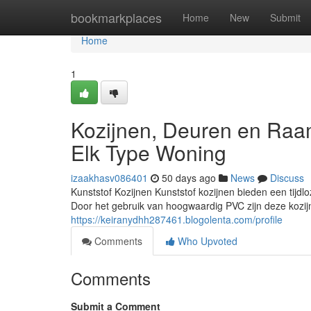
Home
bookmarkplaces
Home
New
Submit
Home
1
Kozijnen, Deuren en Raa
Elk Type Woning
izaakhasv086401
50 days ago
News
Discuss
Kunststof Kozijnen Kunststof kozijnen bieden een tijdl
Door het gebruik van hoogwaardig PVC zijn deze kozi
https://keiranydhh287461.blogolenta.com/profile
Comments
Who Upvoted
Comments
Submit a Comment