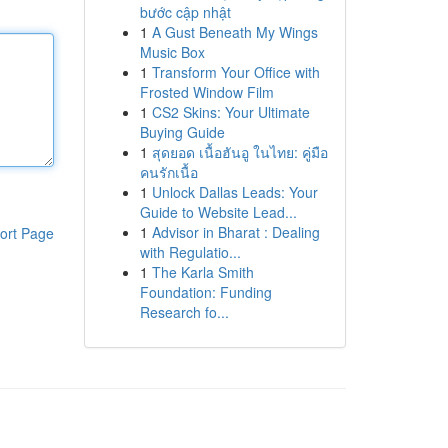
bước cập nhật
1
A Gust Beneath My Wings
Music Box
1
Transform Your Office with
Frosted Window Film
1
CS2 Skins: Your Ultimate
Buying Guide
1
สุดยอด เนื้อฮันอู ในไทย: คู่มือ
คนรักเนื้อ
1
Unlock Dallas Leads: Your
Guide to Website Lead...
1
Advisor in Bharat : Dealing
ort Page
with Regulatio...
1
The Karla Smith
Foundation: Funding
Research fo...