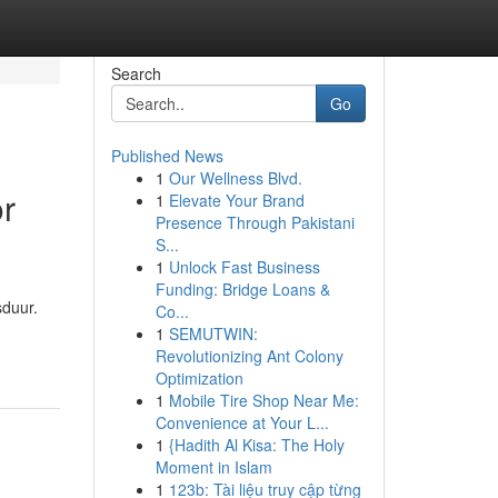
Search
Go
Published News
1
Our Wellness Blvd.
r
1
Elevate Your Brand
Presence Through Pakistani
S...
1
Unlock Fast Business
Funding: Bridge Loans &
sduur.
Co...
1
SEMUTWIN:
Revolutionizing Ant Colony
Optimization
1
Mobile Tire Shop Near Me:
Convenience at Your L...
1
{Hadith Al Kisa: The Holy
Moment in Islam
1
123b: Tài liệu truy cập từng