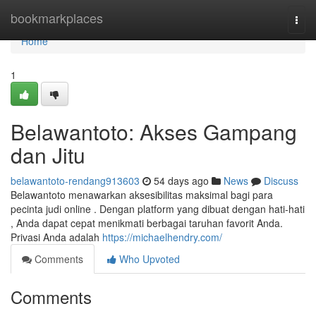
Home
bookmarkplaces
Togg
navi
Home
1
Belawantoto: Akses Gampang
dan Jitu
belawantoto-rendang913603
54 days ago
News
Discuss
Belawantoto menawarkan aksesibilitas maksimal bagi para
pecinta judi online . Dengan platform yang dibuat dengan hati-hati
, Anda dapat cepat menikmati berbagai taruhan favorit Anda.
Privasi Anda adalah
https://michaelhendry.com/
Comments
Who Upvoted
Comments