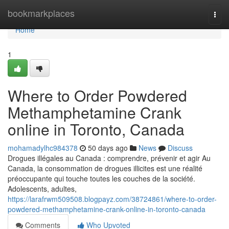
Home
bookmarkplaces
Togg
navi
Home
1
Where to Order Powdered
Methamphetamine Crank
online in Toronto, Canada
mohamadylhc984378
50 days ago
News
Discuss
Drogues illégales au Canada : comprendre, prévenir et agir Au
Canada, la consommation de drogues illicites est une réalité
préoccupante qui touche toutes les couches de la société.
Adolescents, adultes,
https://larafrwm509508.blogpayz.com/38724861/where-to-order-
powdered-methamphetamine-crank-online-in-toronto-canada
Comments
Who Upvoted