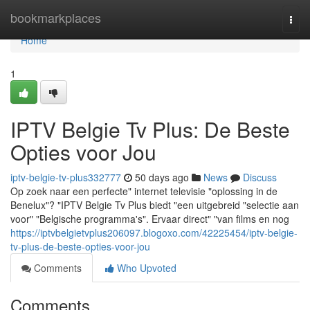
Home
bookmarkplaces
Togg
navi
Home
1
IPTV Belgie Tv Plus: De Beste
Opties voor Jou
iptv-belgie-tv-plus332777
50 days ago
News
Discuss
Op zoek naar een perfecte" internet televisie "oplossing in de
Benelux"? "IPTV Belgie Tv Plus biedt "een uitgebreid "selectie aan
voor" "Belgische programma's". Ervaar direct" "van films en nog
https://iptvbelgietvplus206097.blogoxo.com/42225454/iptv-belgie-
tv-plus-de-beste-opties-voor-jou
Comments
Who Upvoted
Comments