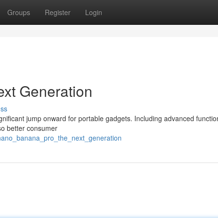
Groups
Register
Login
xt Generation
uss
gnificant jump onward for portable gadgets. Including advanced function
also better consumer
/nano_banana_pro_the_next_generation