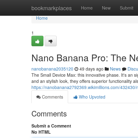
Home
bookmarkplaces
Home
New
Submit
Home
1
Nano Banana Pro: The Ne
nanobanana2035120
49 days ago
News
Disc
The Small Device Max: this innovative phase. It's an si
and an stylish look, they offers superior functionality 
https://nanobanana2792369.wikimillions.com/432430
Comments
Who Upvoted
Comments
Submit a Comment
No HTML