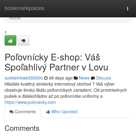
Home
bookmarkplaces
Togg
navi
Home
1
Poľovnícky E-shop: Váš
Spoľahlivý Partner v Lovu
ezekielnbwb582900
48 days ago
News
Discuss
Hľadáte kvalitný strelecký internetový obchod ? Váš výber
obsahuje širokú škálu poľovníckych zariadení. Od prvotriednych
pušiek a ďalekohľadov až po poľovnícke uniformy a
https://www.polovacky.com
Comments
Who Upvoted
Comments