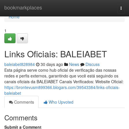
Home
bookmarkplaces
Togg
navi
Home
1
Links Oficiais: BALEIABET
baleiabet828984
30 days ago
News
Discuss
Esta página serve como hub oficial de verificação das nossas
redes e perfis externos, garantindo que você está seguindo os
canais oficiais da BALEIABET Canais Verificados: Website Oficial:
https://brontevusm899366.blogars.com/39543384/links-oficiais-
baleiabet
Comments
Who Upvoted
Comments
Submit a Comment