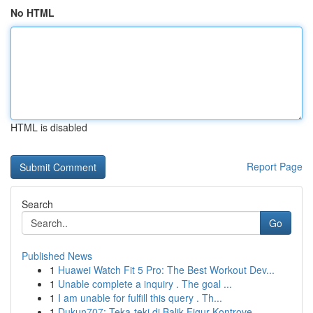
No HTML
HTML is disabled
Report Page
Search
Go
Published News
1
Huawei Watch Fit 5 Pro: The Best Workout Dev...
1
Unable complete a inquiry . The goal ...
1
I am unable for fulfill this query . Th...
1
Dukun707: Teka-teki di Balik Figur Kontrove...