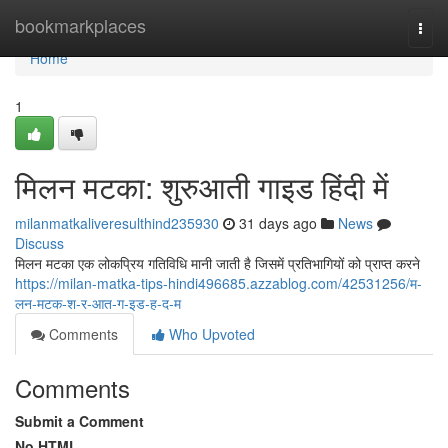
Home
bookmarkplaces
Togg
navi
Home
1
मिलन मटका: शुरुआती गाइड हिंदी में
milanmatkaliveresulthind235930
31 days ago
News
Discuss
मिलन मटका एक लोकप्रिय गतिविधि मानी जाती है जिसमें प्रतिभागियों को प्राप्त करने
https://milan-matka-tips-hindi496685.azzablog.com/42531256/म-
लन-मटक-श-र-आत-ग-इड-ह-द-म
Comments
Who Upvoted
Comments
Submit a Comment
No HTML