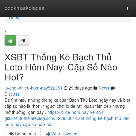
Home
bookmarkplaces
Togg
navi
Home
1
XSBT Thống Kê Bạch Thủ
Loto Hôm Nay: Cặp Số Nào
Hot?
lo-choi-nhieu-hom-nay522351
29 days ago
News
Discuss
Để tìm hiểu những thống kê của" Bạch Thủ Loto ngày nay và biết
cặp số nào là "hot", "người chơi lô đề rất" quan tâm đến những
mở thưởng "gần đây .
https://lo-de-hom-nay-ve-con-
gi322449.thelateblog.com/42298301/xsbt-thống-kê-bạch-thủ-loto-
hôm-nay-cặp-số-nào-hot
Comments
Who Upvoted