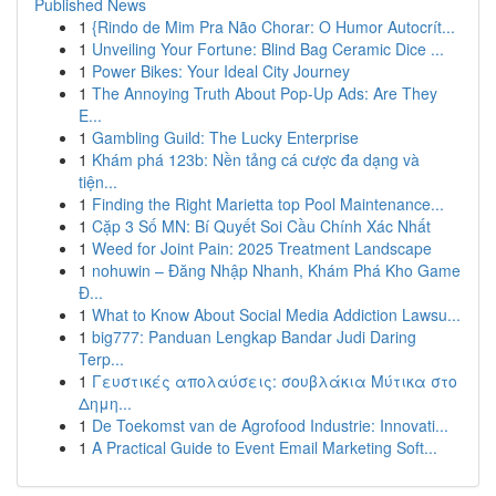
Published News
1
{Rindo de Mim Pra Não Chorar: O Humor Autocrít...
1
Unveiling Your Fortune: Blind Bag Ceramic Dice ...
1
Power Bikes: Your Ideal City Journey
1
The Annoying Truth About Pop-Up Ads: Are They
E...
1
Gambling Guild: The Lucky Enterprise
1
Khám phá 123b: Nền tảng cá cược đa dạng và
tiện...
1
Finding the Right Marietta top Pool Maintenance...
1
Cặp 3 Số MN: Bí Quyết Soi Cầu Chính Xác Nhất
1
Weed for Joint Pain: 2025 Treatment Landscape
1
nohuwin – Đăng Nhập Nhanh, Khám Phá Kho Game
Đ...
1
What to Know About Social Media Addiction Lawsu...
1
big777: Panduan Lengkap Bandar Judi Daring
Terp...
1
Γευστικές απολαύσεις: σουβλάκια Μύτικα στο
Δημη...
1
De Toekomst van de Agrofood Industrie: Innovati...
1
A Practical Guide to Event Email Marketing Soft...